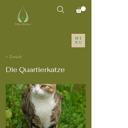
ME
NU
< Zurück
Die Quartierkatze