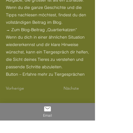
Wenn du die ganze Geschichte und die
Tipps nachlesen möchtest, findest du den
vollständigen Beitrag im Blog.
→ Zum Blog-Beitrag „Quartierkatzen“
Wenn du dich in einer ähnlichen Situation
wiedererkennst und dir klare Hinweise
wünschst, kann ein Tiergespräch dir helfen,
die Sicht deines Tieres zu verstehen und
passende Schritte abzuleiten.
Button – Erfahre mehr zu Tiergesprächen
Vorherige
Nächste
Hinweis zur Privatsphäre
Email
Alle Geschichten basieren auf echten
Tiergesprächen, die ich im Laufe der Jahre
führen durfte.