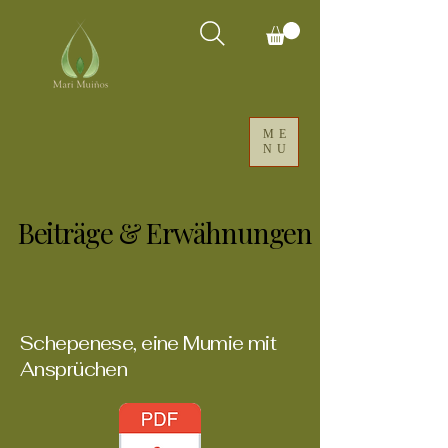
ME
NU
Beiträge & Erwähnungen
Beiträge & Erwähnungen
Schepenese, eine Mumie mit
Ansprüchen