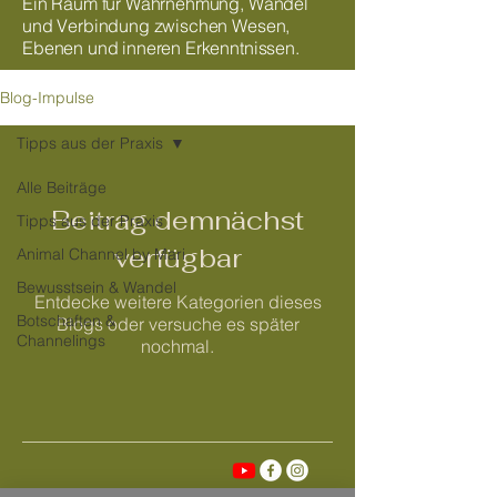
Ein Raum für Wahrnehmung, Wandel
und Verbindung zwischen Wesen,
Ebenen und inneren Erkenntnissen.
Blog-Impulse
Tipps aus der Praxis
Alle Beiträge
Beitrag demnächst
Tipps aus der Praxis
verfügbar
Animal Channel by Mari
Bewusstsein & Wandel
Entdecke weitere Kategorien dieses
Botschaften &
Blogs oder versuche es später
Channelings
nochmal.