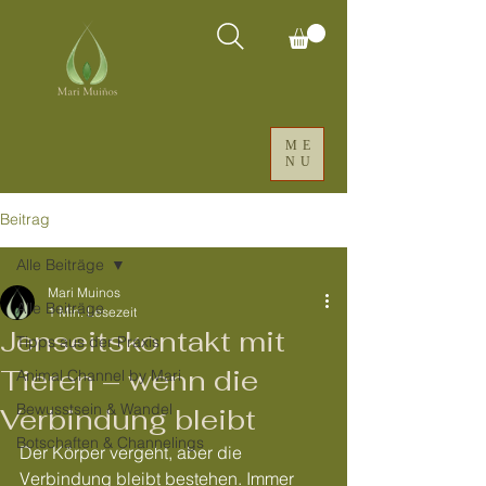
ME
NU
Beitrag
Alle Beiträge
Mari Muinos
Alle Beiträge
1 Min. Lesezeit
Jenseitskontakt mit
Tipps aus der Praxis
Tieren – wenn die
Animal Channel by Mari
Bewusstsein & Wandel
Verbindung bleibt
Botschaften & Channelings
Der Körper vergeht, aber die 
Verbindung bleibt bestehen. Immer 